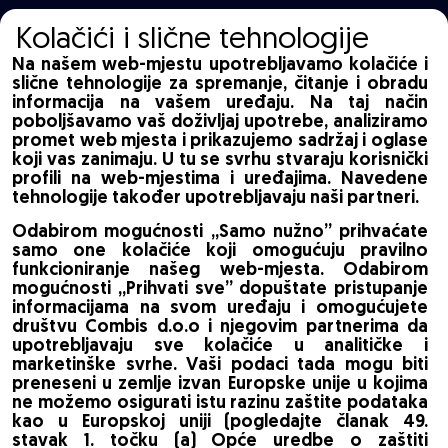
Kolačići i slične tehnologije
Na našem web-mjestu upotrebljavamo kolačiće i
slične tehnologije za spremanje, čitanje i obradu
informacija na vašem uređaju. Na taj način
poboljšavamo vaš doživljaj upotrebe, analiziramo
promet web mjesta i prikazujemo sadržaj i oglase
koji vas zanimaju. U tu se svrhu stvaraju korisnički
profili na web-mjestima i uređajima. Navedene
tehnologije također upotrebljavaju naši partneri.
Odabirom mogućnosti „Samo nužno” prihvaćate
samo one kolačiće koji omogućuju pravilno
funkcioniranje našeg web-mjesta. Odabirom
mogućnosti „Prihvati sve” dopuštate pristupanje
informacijama na svom uređaju i omogućujete
društvu Combis d.o.o i njegovim partnerima da
upotrebljavaju sve kolačiće u analitičke i
marketinške svrhe. Vaši podaci tada mogu biti
preneseni u zemlje izvan Europske unije u kojima
ne možemo osigurati istu razinu zaštite podataka
kao u Europskoj uniji (pogledajte članak 49.
stavak 1. točku (a) Opće uredbe o zaštiti