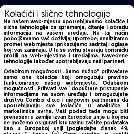
Kolačići i slične tehnologije
Na našem web-mjestu upotrebljavamo kolačiće i
slične tehnologije za spremanje, čitanje i obradu
informacija na vašem uređaju. Na taj način
poboljšavamo vaš doživljaj upotrebe, analiziramo
promet web mjesta i prikazujemo sadržaj i oglase
koji vas zanimaju. U tu se svrhu stvaraju korisnički
profili na web-mjestima i uređajima. Navedene
tehnologije također upotrebljavaju naši partneri.
Odabirom mogućnosti „Samo nužno” prihvaćate
samo one kolačiće koji omogućuju pravilno
funkcioniranje našeg web-mjesta. Odabirom
mogućnosti „Prihvati sve” dopuštate pristupanje
informacijama na svom uređaju i omogućujete
društvu Combis d.o.o i njegovim partnerima da
upotrebljavaju sve kolačiće u analitičke i
marketinške svrhe. Vaši podaci tada mogu biti
preneseni u zemlje izvan Europske unije u kojima
ne možemo osigurati istu razinu zaštite podataka
kao u Europskoj uniji (pogledajte članak 49.