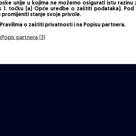
opske unije u kojima ne možemo osigurati istu razinu
vak 1. točku (a) Opće uredbe o zaštiti podataka). P
promijeniti stanje svoje privole.
ravilima o zaštiti privatnosti i na Popisu partnera.
m
Popis partnera (3)