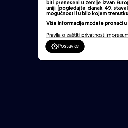
biti preneseni u zemlje izvan Eur
uniji (pogledajte članak 49. sta
mogućnosti i u bilo kojem trenutku 
Više informacija možete pronaći u P
Pravila o zaštiti privatnosti
Impresu
Postavke