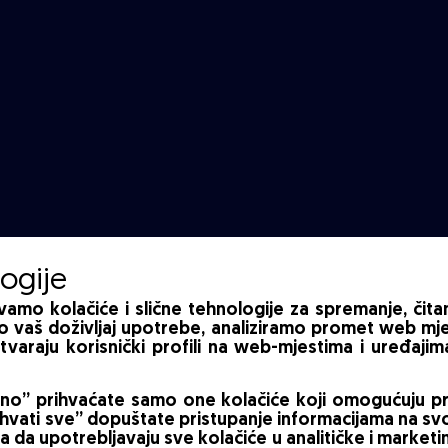
logije
mo kolačiće i slične tehnologije za spremanje, čita
o vaš doživljaj upotrebe, analiziramo promet web mje
stvaraju korisnički profili na web-mjestima i uređaj
” prihvaćate samo one kolačiće koji omogućuju pra
hvati sve” dopuštate pristupanje informacijama na s
 da upotrebljavaju sve kolačiće u analitičke i market