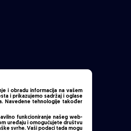
nje i obradu informacija na vašem
sta i prikazujemo sadržaj i oglase
ima. Navedene tehnologije također
vilno funkcioniranje našeg web-
vom uređaju i omogućujete društvu
inške svrhe. Vaši podaci tada mogu